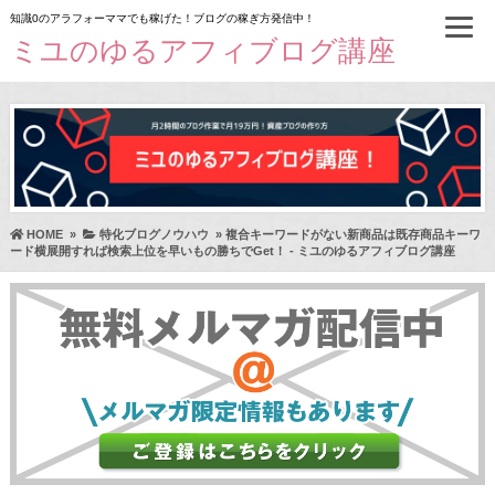
知識0のアラフォーママでも稼げた！ブログの稼ぎ方発信中！
ミユのゆるアフィブログ講座
HOME
»
特化ブログノウハウ
»
複合キーワードがない新商品は既存商品キーワ
ード横展開すれば検索上位を早いもの勝ちでGet！ - ミユのゆるアフィブログ講座